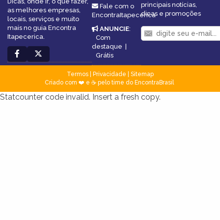
Dicas, onde ir, o que fazer,
principais notícias,
Fale com o
as melhores empresas,
dicas e promoções
EncontraItapecerica
locais, serviços e muito
mais no guia Encontra
ANUNCIE
:
Itapecerica.
Com
destaque
|
Grátis
Termos
|
Privacidade
|
Sitemap
Criado com ❤️ e ☕ pelo time do EncontraBrasil
Statcounter code invalid. Insert a fresh copy.