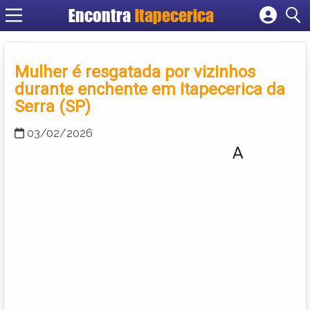
Encontra
Itapecerica
Cadastrar empresa
Fazer login
Mulher é resgatada por vizinhos
Criar conta
durante enchente em Itapecerica da
Serra (SP)
03/02/2026
A