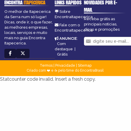
ENCONTRA
ITAPECERICA
LINKS RÁPIDOS
NOVIDADES POR E-
MAIL
O melhor de Itapecerica
Sobre
da Serra num só lugar!
EncontraItapecerica
Receba grátis as
Dicas, onde ir, o que fazer,
principais notícias,
Fale com o
as melhores empresas,
dicas e promoções
EncontraItapecerica
locais, serviços e muito
mais no guia Encontra
ANUNCIE
:
Itapecerica.
Com
destaque
|
Grátis
Termos
|
Privacidade
|
Sitemap
Criado com ❤️ e ☕ pelo time do EncontraBrasil
Statcounter code invalid. Insert a fresh copy.