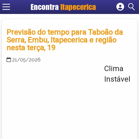
Encontra
Itapecerica
Cadastrar empresa
Fazer login
Previsão do tempo para Taboão da
Criar conta
Serra, Embu, Itapecerica e região
nesta terça, 19
21/05/2026
Clima
Instável