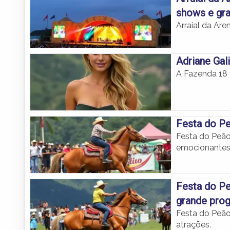
shows e gr
Arraial da Are
Adriane Gal
A Fazenda 18 
Festa do Pe
Festa do Peão
emocionantes
Festa do Pe
grande pro
Festa do Peão
atrações.