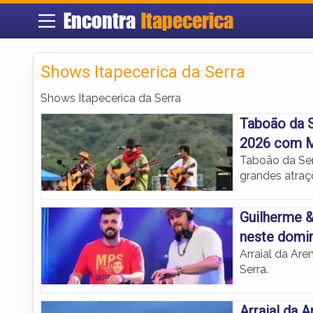
Encontra
Itapecerica
Shows Itapecerica da Serra
Shows Itapecerica da Serra
Taboão da S
2026 com M
Taboão da Ser
grandes atraç
Guilherme &
neste domi
Arraial da Ar
Serra.
Arraial da 