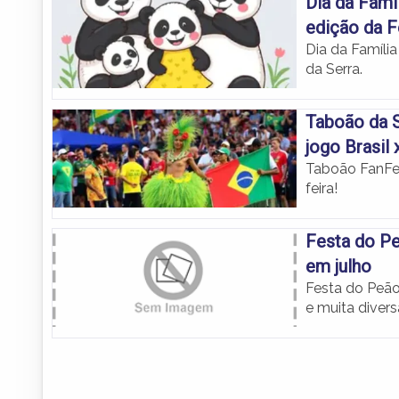
Dia da Famí
edição da F
Dia da Famíli
da Serra.
Taboão da S
jogo Brasil 
Taboão FanFest
feira!
Festa do Pe
em julho
Festa do Peão
e muita divers