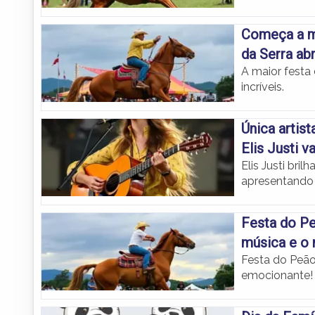
Começa a ma
da Serra ab
A maior festa
incríveis.
Única artist
Elis Justi 
Elis Justi bri
apresentando 
Festa do Pe
música e o 
Festa do Peão
emocionante!