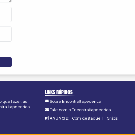
LINKS RÁPIDOS
o que fazer, as
Sobre EncontraItapecerica
tra Itapecerica.
Fale com o EncontraItapecerica
ANUNCIE
:
Com destaque
|
Grátis