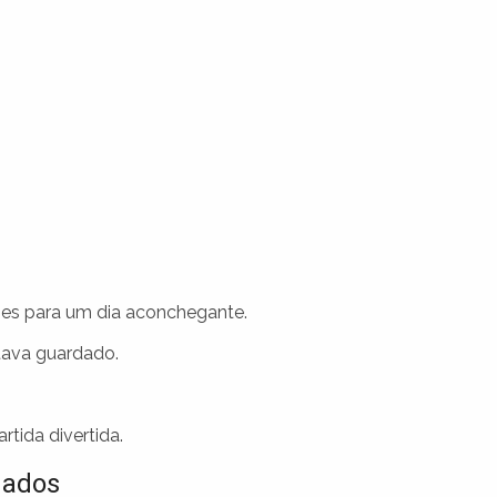
es para um dia aconchegante.
tava guardado.
rtida divertida.
dados