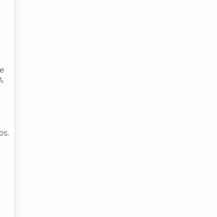
re
A
os.