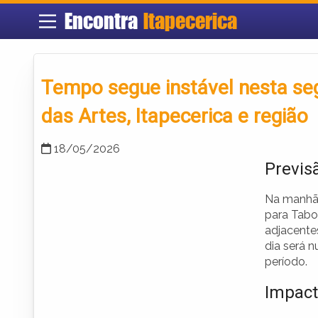
Encontra
Itapecerica
Tempo segue instável nesta se
das Artes, Itapecerica e região
18/05/2026
Previs
Na manhã d
para Taboã
adjacente
dia será 
período.
Impact