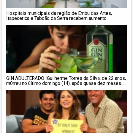
Hospitais municipais da região de Embu das Artes,
Itapecerica e Taboão da Serra recebem aumento
significativo nos
GIN ADULTERADO |Guilherme Torres da Silva, de 22 anos,
m0rreu no último domingo (14), após quase dez meses
enfrentando graves sequelas causadas pela ingestão de
uma bebida adulterada com metanol. Morador de
Itapecerica da Serra, na Grande S