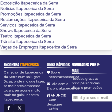
Exposição Itapecerica da Serra
Notícias Itapecerica da Serra
Promoções Itapecerica da Serra
Reclamações Itapecerica da Serra
Serviços Itapecerica da Serra
Shows Itapecerica da Serra
Teatro Itapecerica da Serra
Trânsito Itapecerica da Serra
Vagas de Empregos Itapecerica da Serra
ENCONTRA
ITAPECERICA
LINKS RÁPIDOS
NOVIDADES POR E-
MAIL
O melhor de Itapecerica
Sobre
da Serra num só lugar!
EncontraItapecerica
Receba grátis as
Dicas, onde ir, o que fazer,
principais notícias,
Fale com o
as melhores empresas,
dicas e promoções
EncontraItapecerica
locais, serviços e muito
mais no guia Encontra
ANUNCIE
:
Itapecerica.
Com
destaque
|
Grátis