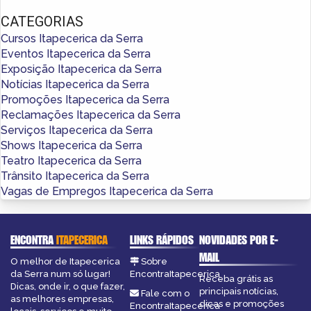
CATEGORIAS
Cursos Itapecerica da Serra
Eventos Itapecerica da Serra
Exposição Itapecerica da Serra
Notícias Itapecerica da Serra
Promoções Itapecerica da Serra
Reclamações Itapecerica da Serra
Serviços Itapecerica da Serra
Shows Itapecerica da Serra
Teatro Itapecerica da Serra
Trânsito Itapecerica da Serra
Vagas de Empregos Itapecerica da Serra
ENCONTRA
ITAPECERICA
LINKS RÁPIDOS
NOVIDADES POR E-
MAIL
O melhor de Itapecerica
Sobre
da Serra num só lugar!
EncontraItapecerica
Receba grátis as
Dicas, onde ir, o que fazer,
principais notícias,
Fale com o
as melhores empresas,
dicas e promoções
EncontraItapecerica