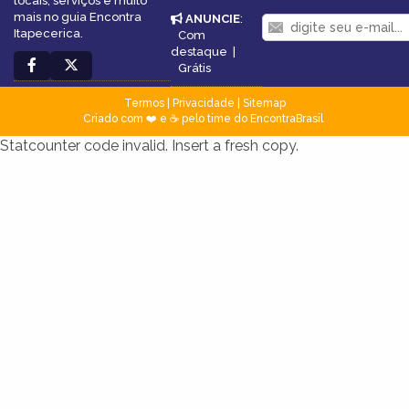
locais, serviços e muito
mais no guia Encontra
ANUNCIE
:
Itapecerica.
Com
destaque
|
Grátis
Termos
|
Privacidade
|
Sitemap
Criado com ❤️ e ☕ pelo time do EncontraBrasil
Statcounter code invalid. Insert a fresh copy.