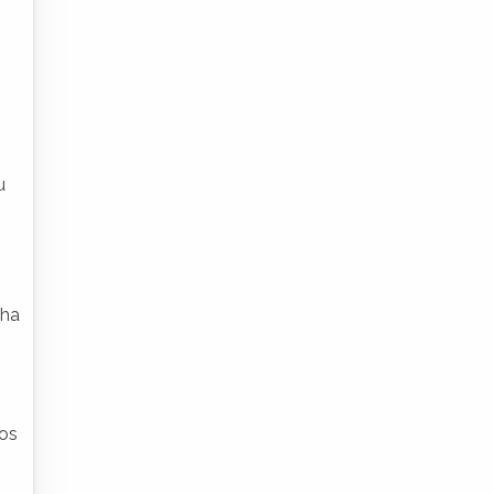
u
nha
 os