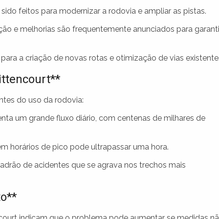
ido feitos para modernizar a rodovia e ampliar as pistas.
o e melhorias são frequentemente anunciados para garanti
ra a criação de novas rotas e otimização de vias existente
ittencourt**
ntes do uso da rodovia:
nta um grande fluxo diário, com centenas de milhares de
 horários de pico pode ultrapassar uma hora.
drão de acidentes que se agrava nos trechos mais
to**
encourt indicam que o problema pode aumentar se medidas n