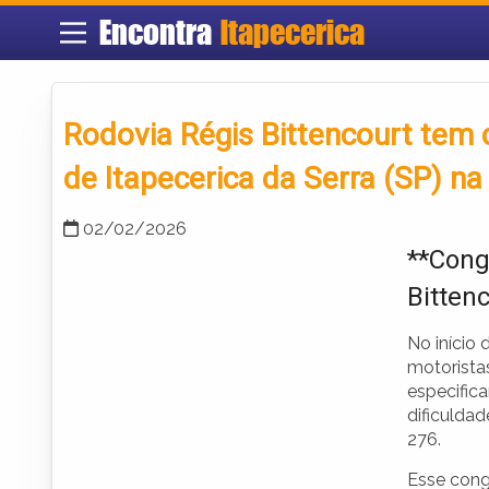
Encontra
Itapecerica
Rodovia Régis Bittencourt tem
de Itapecerica da Serra (SP) n
02/02/2026
**Cong
Bitten
No início 
motorista
especifica
dificulda
276.
Esse cong