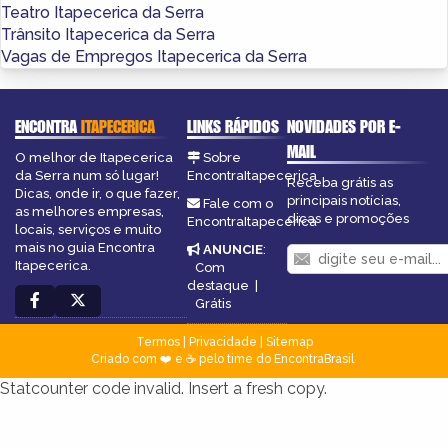
Teatro Itapecerica da Serra
Trânsito Itapecerica da Serra
Vagas de Empregos Itapecerica da Serra
ENCONTRA
ITAPECERICA
LINKS RÁPIDOS
NOVIDADES POR E-
MAIL
O melhor de Itapecerica
Sobre
da Serra num só lugar!
EncontraItapecerica
Receba grátis as
Dicas, onde ir, o que fazer,
principais notícias,
Fale com o
as melhores empresas,
dicas e promoções
EncontraItapecerica
locais, serviços e muito
mais no guia Encontra
ANUNCIE
:
Itapecerica.
Com
destaque
|
Grátis
Termos
|
Privacidade
|
Sitemap
Criado com ❤️ e ☕ pelo time do EncontraBrasil
Statcounter code invalid. Insert a fresh copy.