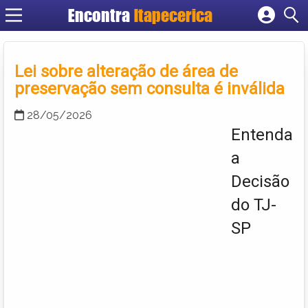
Encontra
Itapecerica
Cadastrar empresa
Fazer login
Lei sobre alteração de área de
Criar conta
preservação sem consulta é inválida
28/05/2026
Entenda
a
Decisão
do TJ-
SP