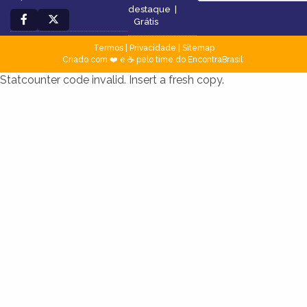
destaque
|
Grátis
Termos
|
Privacidade
|
Sitemap
Criado com ❤️ e ☕ pelo time do EncontraBrasil
Statcounter code invalid. Insert a fresh copy.