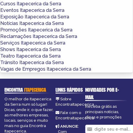
Cursos Itapecerica da Serra
Eventos Itapecerica da Serra
Exposição Itapecerica da Serra
Notícias Itapecerica da Serra
Promoções Itapecerica da Serra
Reclamações Itapecerica da Serra
Serviços Itapecerica da Serra
Shows Itapecerica da Serra
Teatro Itapecerica da Serra
Trânsito Itapecerica da Serra
Vagas de Empregos Itapecerica da Serra
ENCONTRA
ITAPECERICA
LINKS RÁPIDOS
NOVIDADES POR E-
MAIL
O melhor de Itapecerica
Sobre
da Serra num só lugar!
EncontraItapecerica
Receba grátis as
Dicas, onde ir, o que fazer,
principais notícias,
Fale com o
as melhores empresas,
dicas e promoções
EncontraItapecerica
locais, serviços e muito
mais no guia Encontra
ANUNCIE
:
Itapecerica.
Com