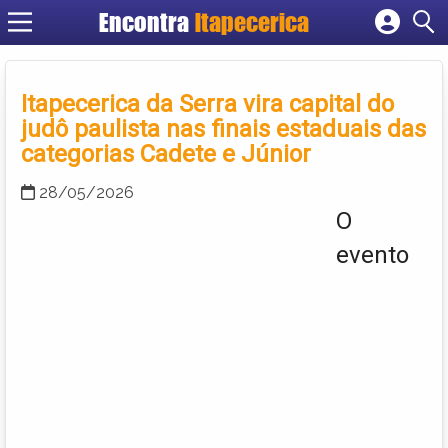
Encontra
Itapecerica
Cadastrar empresa
Fazer login
Itapecerica da Serra vira capital do
Criar conta
judô paulista nas finais estaduais das
categorias Cadete e Júnior
28/05/2026
O
evento