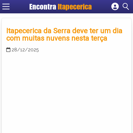
Encontra
Itapecerica
Cadastrar empresa
Fazer login
Itapecerica da Serra deve ter um dia
Criar conta
com muitas nuvens nesta terça
28/12/2025