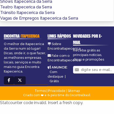
Shows Itapecerica da Serra
Teatro Itapecerica da Serra
Trânsito Itapecerica da Serra
Vagas de Empregos Itapecerica da Serra
ENCONTRA
ITAPECERICA
LINKS RÁPIDOS
NOVIDADES POR E-
MAIL
O melhor de Itapecerica
Sobre
da Serra num só lugar!
EncontraItapecerica
Receba grátis as
Dicas, onde ir, o que fazer,
principais notícias,
Fale com o
as melhores empresas,
dicas e promoções
EncontraItapecerica
locais, serviços e muito
mais no guia Encontra
ANUNCIE
:
Itapecerica.
Com
destaque
|
Grátis
Termos
|
Privacidade
|
Sitemap
Criado com ❤️ e ☕ pelo time do EncontraBrasil
Statcounter code invalid. Insert a fresh copy.