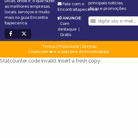
Dicas, onde ir, o que fazer,
principais notícias,
Fale com o
as melhores empresas,
dicas e promoções
EncontraItapecerica
locais, serviços e muito
mais no guia Encontra
ANUNCIE
:
Itapecerica.
Com
destaque
|
Grátis
Termos
|
Privacidade
|
Sitemap
Criado com ❤️ e ☕ pelo time do EncontraBrasil
Statcounter code invalid. Insert a fresh copy.