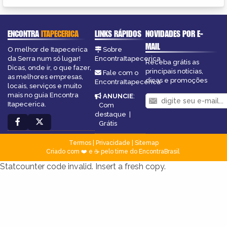
ENCONTRA
ITAPECERICA
LINKS RÁPIDOS
NOVIDADES POR E-
MAIL
O melhor de Itapecerica
Sobre
da Serra num só lugar!
EncontraItapecerica
Receba grátis as
Dicas, onde ir, o que fazer,
principais notícias,
Fale com o
as melhores empresas,
dicas e promoções
EncontraItapecerica
locais, serviços e muito
mais no guia Encontra
ANUNCIE
:
Itapecerica.
Com
destaque
|
Grátis
Termos
|
Privacidade
|
Sitemap
Criado com ❤️ e ☕ pelo time do EncontraBrasil
Statcounter code invalid. Insert a fresh copy.