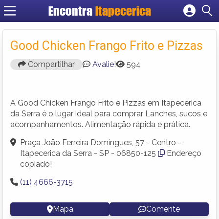
Encontra
Itapecerica
Cadastrar empresa
Fazer login
Good Chicken Frango Frito e Pizzas
Criar conta
Compartilhar
Avalie!
594
A Good Chicken Frango Frito e Pizzas em Itapecerica
da Serra é o lugar ideal para comprar Lanches, sucos e
acompanhamentos. Alimentação rápida e prática.
Praça João Ferreira Domingues, 57 - Centro -
Itapecerica da Serra - SP - 06850-125
Endereço
copiado!
(11) 4666-3715
Mapa
Comente