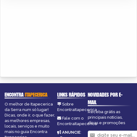
ENCONTRA
ITAPECERICA
LINKS RÁPIDOS
NOVIDADES POR E-
MAIL
O melhor de Itapecerica
Sobre
da Serra num só lugar!
EncontraItapecerica
Receba grátis as
Dicas, onde ir, o que fazer,
principais notícias,
Fale com o
as melhores empresas,
dicas e promoções
EncontraItapecerica
locais, serviços e muito
mais no guia Encontra
ANUNCIE
: