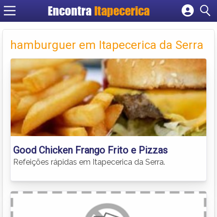
Encontra
Itapecerica
Cadastrar empresa
Fazer login
hamburguer em Itapecerica da Serra
Criar conta
Good Chicken Frango Frito e Pizzas
Refeições rápidas em Itapecerica da Serra.