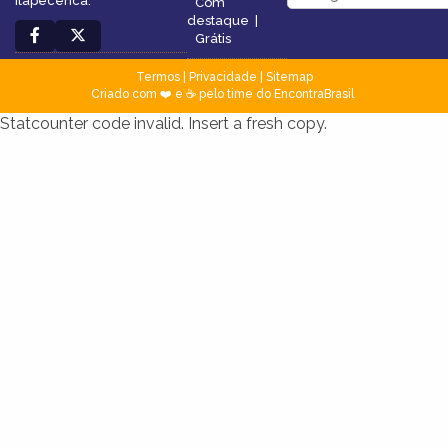
Itapecerica.
Com
destaque
|
Grátis
Termos
|
Privacidade
|
Sitemap
Criado com ❤️ e ☕ pelo time do EncontraBrasil
Statcounter code invalid. Insert a fresh copy.