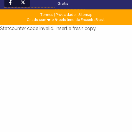
Grátis
Termos
|
Privacidade
|
Sitemap
Criado com ❤️ e ☕ pelo time do EncontraBrasil
Statcounter code invalid. Insert a fresh copy.