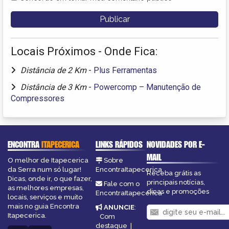
Locais Próximos - Onde Fica:
Distância de 2 Km
-
Plus Ferramentas
Distância de 3 Km
-
Powercomp – Manutenção de
Compressores
ENCONTRA
ITAPECERICA
LINKS RÁPIDOS
NOVIDADES POR E-
MAIL
O melhor de Itapecerica
Sobre
da Serra num só lugar!
EncontraItapecerica
Receba grátis as
Dicas, onde ir, o que fazer,
principais notícias,
Fale com o
as melhores empresas,
dicas e promoções
EncontraItapecerica
locais, serviços e muito
mais no guia Encontra
ANUNCIE
:
Itapecerica.
Com
destaque
|