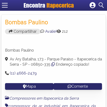
Encontra
Itapecerica
Cadastrar empresa
Fazer login
Bombas Paulino
Criar conta
Compartilhar
Avalie!
212
Bombas Paulino
Av Ary Batalha, 173 - Parque Paraíso - Itapecerica da
Serra - SP - 06850-335
Endereço copiado!
(11) 4666-2479
Mapa
Comente
Compressores em Itapecerica da Serra
compressor de ar industrial em Itapecerica da