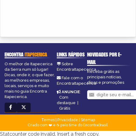
ENCONTRA
ITAPECERICA
LINKS RÁPIDOS
NOVIDADES POR E-
MAIL
O melhor de Itapecerica
Sobre
da Serra num só lugar!
EncontraItapecerica
Receba grátis as
Dicas, onde ir, o que fazer,
principais notícias,
Fale com o
as melhores empresas,
dicas e promoções
EncontraItapecerica
locais, serviços e muito
mais no guia Encontra
ANUNCIE
:
Itapecerica.
Com
destaque
|
Grátis
Termos
|
Privacidade
|
Sitemap
Criado com ❤️ e ☕ pelo time do EncontraBrasil
Statcounter code invalid. Insert a fresh copy.