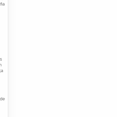
fia
es
m
ça
 de