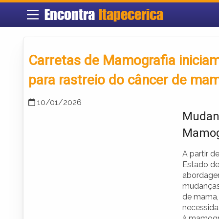
Encontra
Itapecerica
Carretas de Mamografia iniciam
para rastreio do câncer de ma
10/01/2026
Mudanç
Mamog
A partir 
Estado de
abordagem
mudanças 
de mama, 
necessida
à mamogra