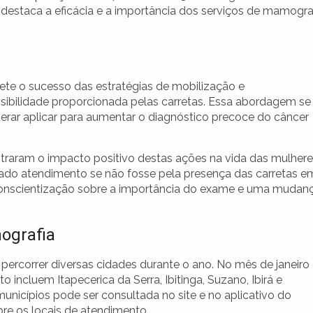
a destaca a eficácia e a importância dos serviços de mamogra
lete o sucesso das estratégias de mobilização e
ibilidade proporcionada pelas carretas. Essa abordagem se
rar aplicar para aumentar o diagnóstico precoce do câncer
straram o impacto positivo destas ações na vida das mulher
rado atendimento se não fosse pela presença das carretas e
conscientização sobre a importância do exame e uma mudan
ografia
ercorrer diversas cidades durante o ano. No mês de janeiro
incluem Itapecerica da Serra, Ibitinga, Suzano, Ibirá e
municípios pode ser consultada no site e no aplicativo do
re os locais de atendimento.