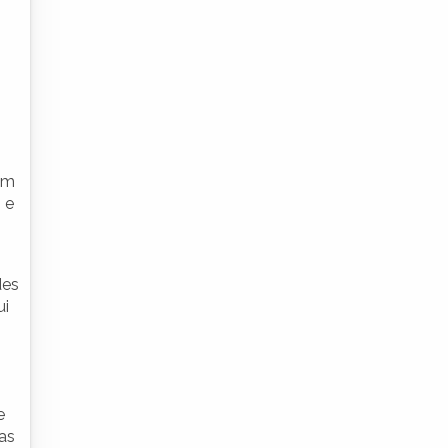
sem
 e
des
ui
e
has