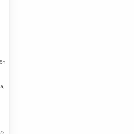
 8h
a,
es