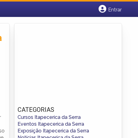
Entrar
Cadastrar empresa
Fazer login
Criar conta
a
CATEGORIAS
Cursos Itapecerica da Serra
r
Eventos Itapecerica da Serra
Exposição Itapecerica da Serra
so
Notícias Itapecerica da Serra
ue