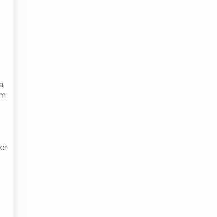
a
om
er