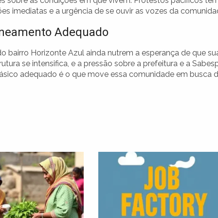
ades sobre as condições em que vivem. Protestos pacíficos tê
ões imediatas e a urgência de se ouvir as vozes da comunida
aneamento Adequado
do bairro Horizonte Azul ainda nutrem a esperança de que su
utura se intensifica, e a pressão sobre a prefeitura e a Sabes
básico adequado é o que move essa comunidade em busca 