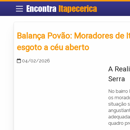
Encontra
Itapecerica
Balança Povão: Moradores de I
esgoto a céu aberto
04/02/2026
A Real
Serra
No bairro 
os morado
situação 
angustiant
adequada 
quadro pr