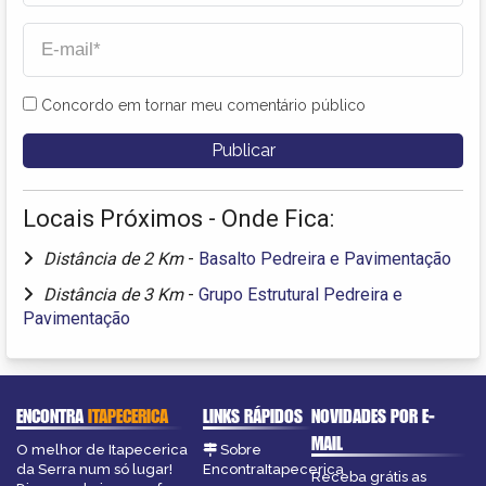
Concordo em tornar meu comentário público
Locais Próximos - Onde Fica:
Distância de 2 Km
-
Basalto Pedreira e Pavimentação
Distância de 3 Km
-
Grupo Estrutural Pedreira e
Pavimentação
ENCONTRA
ITAPECERICA
LINKS RÁPIDOS
NOVIDADES POR E-
MAIL
O melhor de Itapecerica
Sobre
da Serra num só lugar!
EncontraItapecerica
Receba grátis as