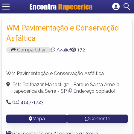
Encontra
Itapecerica
Cadastrar empresa
Fazer login
WM Pavimentação e Conservação
Criar conta
Asfáltica
Compartilhar
Avalie!
172
WM Pavimentação e Conservação Asfáltica
Estr. Balthazar Manoel, 32 - Parque Santa Amelia -
Itapecerica da Serra - SP
Endereço copiado!
(11) 4147-1723
Mapa
Comente
Pavimentação em Itapecerica da Serra