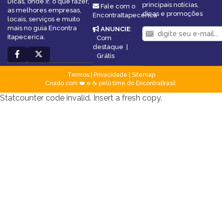
Dicas, onde ir, o que fazer,
principais notícias,
Fale com o
as melhores empresas,
dicas e promoções
EncontraItapecerica
locais, serviços e muito
mais no guia Encontra
ANUNCIE
:
Itapecerica.
Com
destaque
|
Grátis
Termos
|
Privacidade
|
Sitemap
Criado com ❤️ e ☕ pelo time do EncontraBrasil
Statcounter code invalid. Insert a fresh copy.