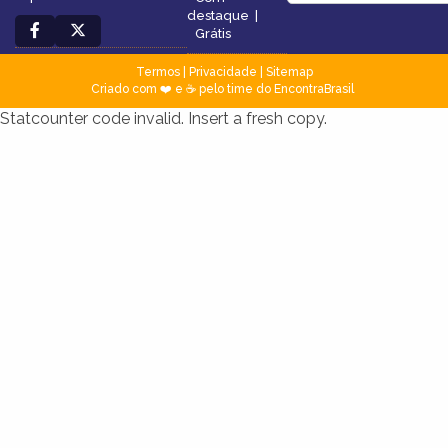
destaque
|
Grátis
Termos
|
Privacidade
|
Sitemap
Criado com ❤️ e ☕ pelo time do EncontraBrasil
Statcounter code invalid. Insert a fresh copy.