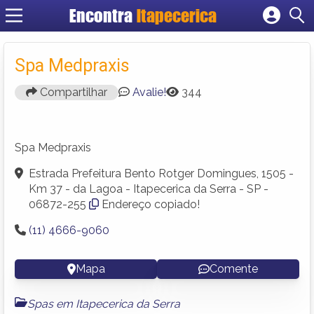
Encontra
Itapecerica
Cadastrar empresa
Fazer login
Spa Medpraxis
Criar conta
Compartilhar
Avalie!
344
Spa Medpraxis
Estrada Prefeitura Bento Rotger Domingues, 1505 -
Km 37 - da Lagoa - Itapecerica da Serra - SP -
06872-255
Endereço copiado!
(11) 4666-9060
Mapa
Comente
Spas em Itapecerica da Serra