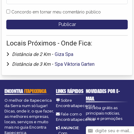
Concordo em tornar meu comentário público
Locais Próximos - Onde Fica:
Distância de 2 Km
-
Giza Spa
Distância de 3 Km
-
Spa Viktoria Garten
ENCONTRA
ITAPECERICA
LINKS RÁPIDOS
NOVIDADES POR E-
MAIL
O melhor de Itapecerica
Sobre
da Serra num só lugar!
EncontraItapecerica
Receba grátis as
Dicas, onde ir, o que fazer,
principais notícias,
Fale com o
as melhores empresas,
dicas e promoções
EncontraItapecerica
locais, serviços e muito
mais no guia Encontra
ANUNCIE
:
Itapecerica.
Com