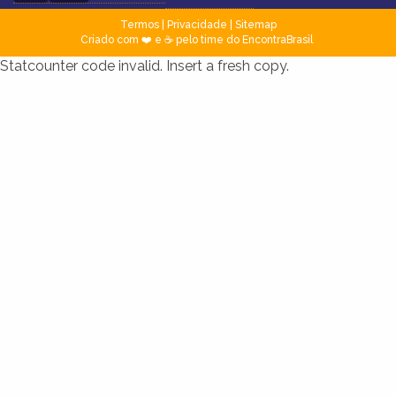
Termos
|
Privacidade
|
Sitemap
Criado com ❤️ e ☕ pelo time do EncontraBrasil
Statcounter code invalid. Insert a fresh copy.