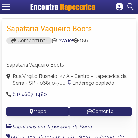
Encontra
Itapecerica
Cadastrar empresa
Fazer login
Sapataria Vaqueiro Boots
Criar conta
Compartilhar
Avalie!
186
Sapataria Vaqueiro Boots
Rua Virgílio Busnelo, 27 A - Centro - Itapecerica da
Serra - SP - 06850-700
Endereço copiado!
(11) 4667-1480
Mapa
Comente
Sapatarias em Itapecerica da Serra
botas em Itapecerica da Serra
,
reforma de