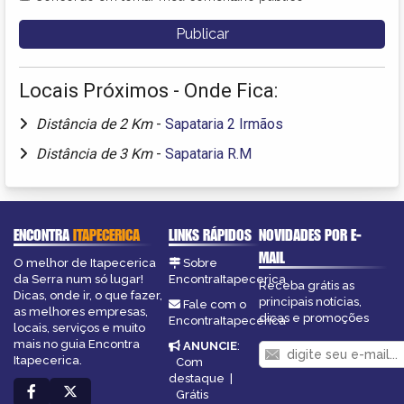
Locais Próximos - Onde Fica:
Distância de 2 Km
-
Sapataria 2 Irmãos
Distância de 3 Km
-
Sapataria R.M
ENCONTRA
ITAPECERICA
LINKS RÁPIDOS
NOVIDADES POR E-
MAIL
O melhor de Itapecerica
Sobre
da Serra num só lugar!
EncontraItapecerica
Receba grátis as
Dicas, onde ir, o que fazer,
principais notícias,
Fale com o
as melhores empresas,
dicas e promoções
EncontraItapecerica
locais, serviços e muito
mais no guia Encontra
ANUNCIE
:
Itapecerica.
Com
destaque
|
Grátis