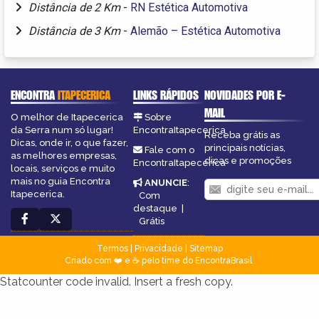
Distância de 2 Km
-
RN Estética Automotiva
Distância de 3 Km
-
Alemão – Estética Automotiva
ENCONTRA
ITAPECERICA
LINKS RÁPIDOS
NOVIDADES POR E-
MAIL
O melhor de Itapecerica
Sobre
da Serra num só lugar!
EncontraItapecerica
Receba grátis as
Dicas, onde ir, o que fazer,
principais notícias,
Fale com o
as melhores empresas,
dicas e promoções
EncontraItapecerica
locais, serviços e muito
mais no guia Encontra
ANUNCIE
:
Itapecerica.
Com
destaque
|
Grátis
Termos
|
Privacidade
|
Sitemap
Criado com ❤️ e ☕ pelo time do EncontraBrasil
Statcounter code invalid. Insert a fresh copy.