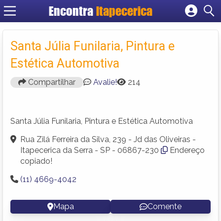
Encontra
Itapecerica
Cadastrar empresa
Fazer login
Santa Júlia Funilaria, Pintura e
Criar conta
Estética Automotiva
Compartilhar
Avalie!
214
Santa Júlia Funilaria, Pintura e Estética Automotiva
Rua Zilá Ferreira da Silva, 239 - Jd das Oliveiras -
Itapecerica da Serra - SP - 06867-230
Endereço
copiado!
(11) 4669-4042
Mapa
Comente