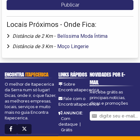
Locais Próximos - Onde Fica:
Distância de 2 Km
-
Belíssima Moda Íntima
Distância de 3 Km
-
Moço Lingerie
ENCONTRA
ITAPECERICA
LINKS RÁPIDOS
NOVIDADES POR E-
MAIL
O melhor de Itapecerica
Sobre
da Serra num só lugar!
EncontraItapecerica
Receba grátis as
Dicas, onde ir, o que fazer,
principais notícias,
Fale com o
as melhores empresas,
dicas e promoções
EncontraItapecerica
locais, serviços e muito
mais no guia Encontra
ANUNCIE
:
Itapecerica.
Com
destaque
|
Grátis