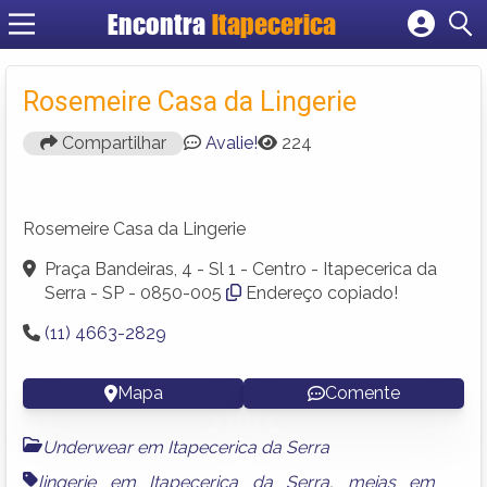
Encontra
Itapecerica
Cadastrar empresa
Fazer login
Rosemeire Casa da Lingerie
Criar conta
Compartilhar
Avalie!
224
Rosemeire Casa da Lingerie
Praça Bandeiras, 4 - Sl 1 - Centro - Itapecerica da
Serra - SP - 0850-005
Endereço copiado!
(11) 4663-2829
Mapa
Comente
Underwear em Itapecerica da Serra
lingerie em Itapecerica da Serra
,
meias em