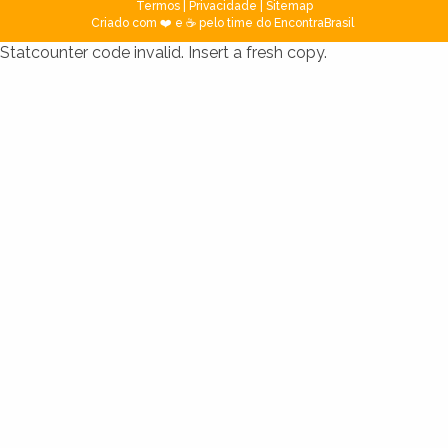
Termos
|
Privacidade
|
Sitemap
Criado com ❤️ e ☕ pelo time do EncontraBrasil
Statcounter code invalid. Insert a fresh copy.