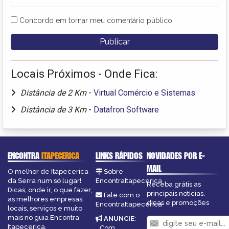
Concordo em tornar meu comentário público
Locais Próximos - Onde Fica:
Distância de 2 Km
-
Virtual Comércio e Sistemas
Distância de 3 Km
-
Datafron Software
ENCONTRA
ITAPECERICA
LINKS RÁPIDOS
NOVIDADES POR E-
MAIL
O melhor de Itapecerica
Sobre
da Serra num só lugar!
EncontraItapecerica
Receba grátis as
Dicas, onde ir, o que fazer,
principais notícias,
Fale com o
as melhores empresas,
dicas e promoções
EncontraItapecerica
locais, serviços e muito
mais no guia Encontra
ANUNCIE
:
Itapecerica.
Com