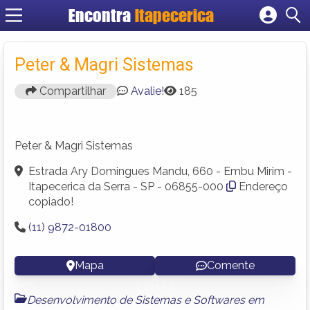
Encontra
Itapecerica
Cadastrar empresa
Fazer login
Peter & Magri Sistemas
Criar conta
Compartilhar
Avalie!
185
Peter & Magri Sistemas
Estrada Ary Domingues Mandu, 660 - Embu Mirim -
Itapecerica da Serra - SP - 06855-000
Endereço
copiado!
(11) 9872-01800
Mapa
Comente
Desenvolvimento de Sistemas e Softwares em