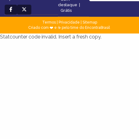
destaque
|
Grátis
Termos
|
Privacidade
|
Sitemap
Criado com ❤️ e ☕ pelo time do EncontraBrasil
Statcounter code invalid. Insert a fresh copy.