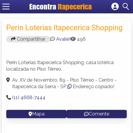
Encontra
Itapecerica
Cadastrar empresa
Fazer login
Perin Loterias Itapecerica Shopping
Criar conta
Compartilhar
Avalie!
496
Perin Loterias Itapecerica Shopping, casa lotérica
localizada no Piso Térreo.
Av. XV de Novembro, 89 - Piso Térreo - Centro -
Itapecerica da Serra - SP
Endereço copiado!
(11) 4668-7444
Mapa
Comente