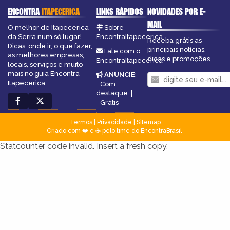
ENCONTRA
ITAPECERICA
LINKS RÁPIDOS
NOVIDADES POR E-
MAIL
O melhor de Itapecerica
Sobre
da Serra num só lugar!
EncontraItapecerica
Receba grátis as
Dicas, onde ir, o que fazer,
principais notícias,
Fale com o
as melhores empresas,
dicas e promoções
EncontraItapecerica
locais, serviços e muito
mais no guia Encontra
ANUNCIE
:
Itapecerica.
Com
destaque
|
Grátis
Termos
|
Privacidade
|
Sitemap
Criado com ❤️ e ☕ pelo time do EncontraBrasil
Statcounter code invalid. Insert a fresh copy.