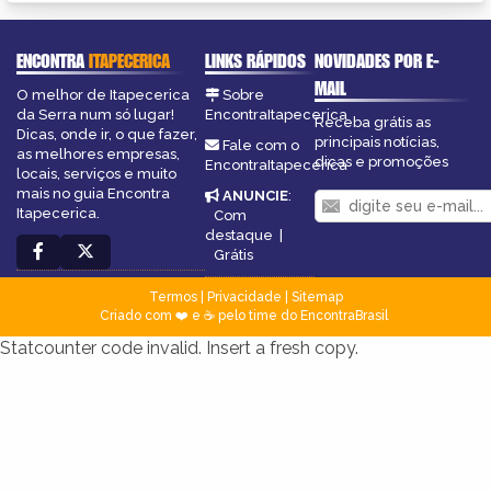
ENCONTRA
ITAPECERICA
LINKS RÁPIDOS
NOVIDADES POR E-
MAIL
O melhor de Itapecerica
Sobre
da Serra num só lugar!
EncontraItapecerica
Receba grátis as
Dicas, onde ir, o que fazer,
principais notícias,
Fale com o
as melhores empresas,
dicas e promoções
EncontraItapecerica
locais, serviços e muito
mais no guia Encontra
ANUNCIE
:
Itapecerica.
Com
destaque
|
Grátis
Termos
|
Privacidade
|
Sitemap
Criado com ❤️ e ☕ pelo time do EncontraBrasil
Statcounter code invalid. Insert a fresh copy.