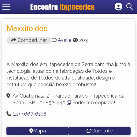
Encontra
Itapecerica
Cadastrar empresa
Fazer login
Maxxitoldos
Criar conta
Compartilhar
Avalie!
203
A Maxxitoldos em Itapecerica da Serra caminha junto à
tecnologia, atuando na fabricação de Toldos e
instalação de Toldos de alta qualidade, design e
estrutura que concilia beleza e robustez.
Av Guatemala, 2 - Parque Paraíso - Itapecerica da
Serra - SP - 06852-440
Endereço copiado!
(11) 4667-6106
Mapa
Comente