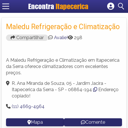
Encontra
Itapecerica
Cadastrar empresa
Fazer login
Maledu Refrigeração e Climatização
Criar conta
Compartilhar
Avalie!
298
A Maledu Refrigeração e Climatização em Itapecerica
da Serra oferece climatizadores com excelentes
preços.
R. Ana Miranda de Souza, 05 - Jardim Jacira -
Itapecerica da Serra - SP - 06864-194
Endereço
copiado!
(11) 4669-4964
Mapa
Comente