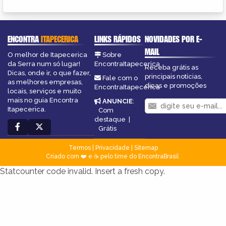
ENCONTRA
ITAPECERICA
LINKS RÁPIDOS
NOVIDADES POR E-
MAIL
O melhor de Itapecerica
Sobre
da Serra num só lugar!
EncontraItapecerica
Receba grátis as
Dicas, onde ir, o que fazer,
principais notícias,
Fale com o
as melhores empresas,
dicas e promoções
EncontraItapecerica
locais, serviços e muito
mais no guia Encontra
ANUNCIE
:
Itapecerica.
Com
destaque
|
Grátis
Termos
|
Privacidade
|
Sitemap
Criado com ❤️ e ☕ pelo time do EncontraBrasil
Statcounter code invalid. Insert a fresh copy.