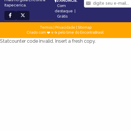
ANUNCIE
:
Itapecerica.
Com
destaque
|
Grátis
Termos
|
Privacidade
|
Sitemap
Criado com ❤️ e ☕ pelo time do EncontraBrasil
Statcounter code invalid. Insert a fresh copy.