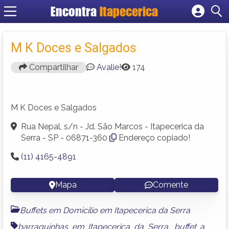
Encontra
Itapecerica
Cadastrar empresa
Fazer login
M K Doces e Salgados
Criar conta
Compartilhar
Avalie!
174
M K Doces e Salgados
Rua Nepal, s/n - Jd. São Marcos - Itapecerica da
Serra - SP - 06871-360
Endereço copiado!
(11) 4165-4891
Mapa
Comente
Buffets em Domicílio em Itapecerica da Serra
barraquinhas em Itapecerica da Serra
,
buffet a