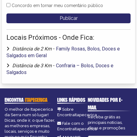
Concordo em tornar meu comentário público
Locais Próximos - Onde Fica:
Distância de 2 Km
-
Family Rosas, Bolos, Doces e
Salgados em Geral
Distância de 3 Km
-
Confraria – Bolos, Doces e
Salgados
ENCONTRA
ITAPECERICA
LINKS RÁPIDOS
NOVIDADES POR E-
MAIL
O melhor de Itapecerica
Sobre
da Serra num só lugar!
EncontraItapecerica
Receba grátis as
Dicas, onde ir, o que fazer,
principais notícias,
Fale com o
as melhores empresas,
dicas e promoções
EncontraItapecerica
locais, serviços e muito
mais no guia Encontra