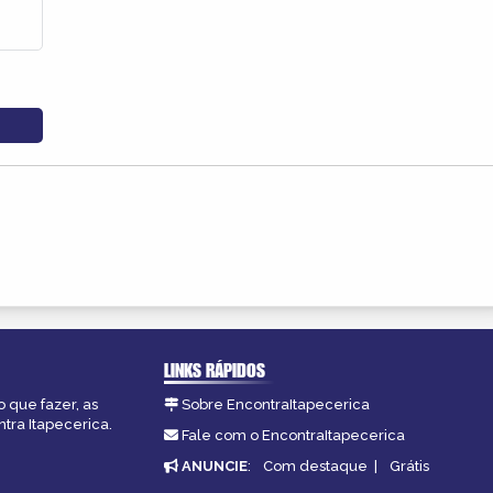
LINKS RÁPIDOS
o que fazer, as
Sobre EncontraItapecerica
tra Itapecerica.
Fale com o EncontraItapecerica
ANUNCIE
:
Com destaque
|
Grátis