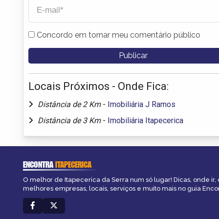
Concordo em tornar meu comentário público
Locais Próximos - Onde Fica:
Distância de 2 Km
-
Imobiliária J Ramos
Distância de 3 Km
-
Imobiliária Itapecerica
ENCONTRA
ITAPECERICA
O melhor de Itapecerica da Serra num só lugar! Dicas, onde ir, 
melhores empresas, locais, serviços e muito mais no guia Encon