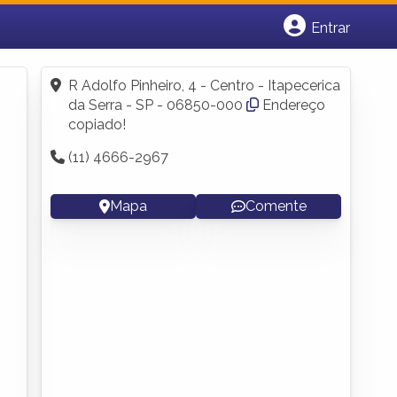
Entrar
Cadastrar empresa
Fazer login
R Adolfo Pinheiro, 4 - Centro - Itapecerica
Criar conta
da Serra - SP - 06850-000
Endereço
copiado!
(11) 4666-2967
Mapa
Comente