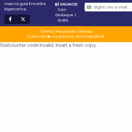
mais no guia Encontra
ANUNCIE
:
Itapecerica.
Com
destaque
|
Grátis
Termos
|
Privacidade
|
Sitemap
Criado com ❤️ e ☕ pelo time do EncontraBrasil
Statcounter code invalid. Insert a fresh copy.