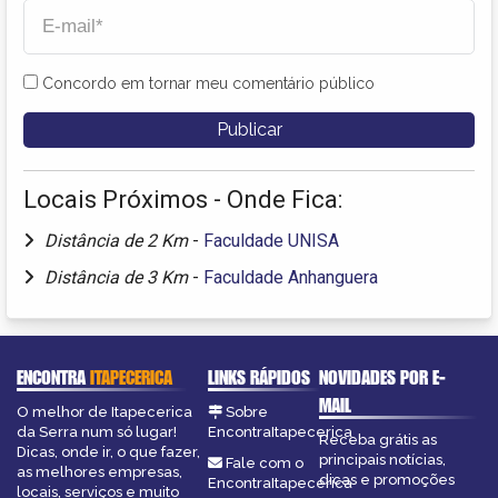
Concordo em tornar meu comentário público
Locais Próximos - Onde Fica:
Distância de 2 Km
-
Faculdade UNISA
Distância de 3 Km
-
Faculdade Anhanguera
ENCONTRA
ITAPECERICA
LINKS RÁPIDOS
NOVIDADES POR E-
MAIL
O melhor de Itapecerica
Sobre
da Serra num só lugar!
EncontraItapecerica
Receba grátis as
Dicas, onde ir, o que fazer,
principais notícias,
Fale com o
as melhores empresas,
dicas e promoções
EncontraItapecerica
locais, serviços e muito