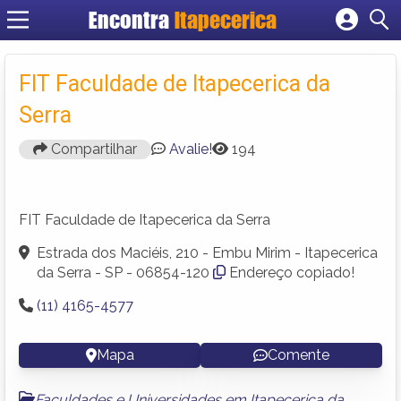
Encontra
Itapecerica
Cadastrar empresa
Fazer login
FIT Faculdade de Itapecerica da
Criar conta
Serra
Compartilhar
Avalie!
194
FIT Faculdade de Itapecerica da Serra
Estrada dos Maciéis, 210 - Embu Mirim - Itapecerica
da Serra - SP - 06854-120
Endereço copiado!
(11) 4165-4577
Mapa
Comente
Faculdades e Universidades em Itapecerica da