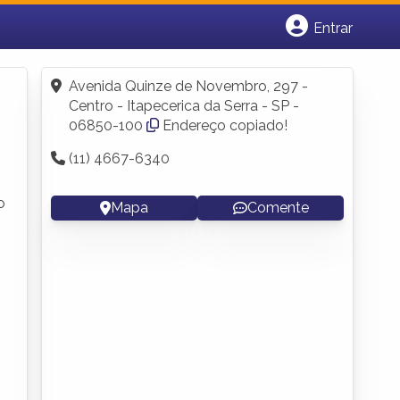
Entrar
Cadastrar empresa
Fazer login
Avenida Quinze de Novembro, 297 -
Criar conta
Centro - Itapecerica da Serra - SP -
06850-100
Endereço copiado!
(11) 4667-6340
o
Mapa
Comente