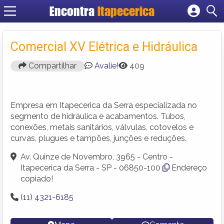
Encontra
Itapecerica
Cadastrar empresa
Fazer login
Comercial XV Elétrica e Hidráulica
Criar conta
Compartilhar
Avalie!
409
Empresa em Itapecerica da Serra especializada no
segmento de hidráulica e acabamentos. Tubos,
conexões, metais sanitários, válvulas, cotovelos e
curvas, plugues e tampões, junções e reduções.
Av. Quinze de Novembro, 3965 - Centro -
Itapecerica da Serra - SP - 06850-100
Endereço
copiado!
(11) 4321-6185