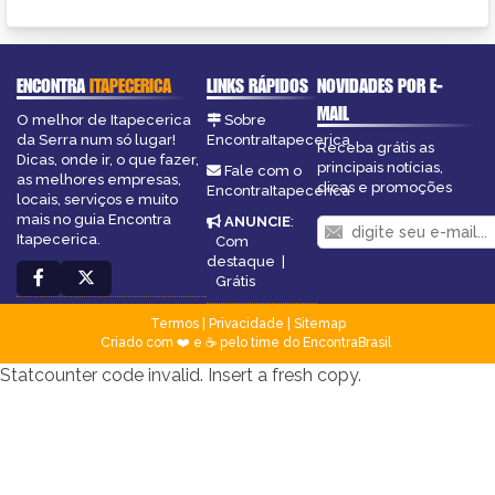
ENCONTRA
ITAPECERICA
LINKS RÁPIDOS
NOVIDADES POR E-
MAIL
O melhor de Itapecerica
Sobre
da Serra num só lugar!
EncontraItapecerica
Receba grátis as
Dicas, onde ir, o que fazer,
principais notícias,
Fale com o
as melhores empresas,
dicas e promoções
EncontraItapecerica
locais, serviços e muito
mais no guia Encontra
ANUNCIE
:
Itapecerica.
Com
destaque
|
Grátis
Termos
|
Privacidade
|
Sitemap
Criado com ❤️ e ☕ pelo time do EncontraBrasil
Statcounter code invalid. Insert a fresh copy.