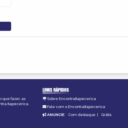
LINKS RÁPIDOS
o que fazer, as
Sobre EncontraItapecerica
tra Itapecerica.
Fale com o EncontraItapecerica
ANUNCIE
:
Com destaque
|
Grátis