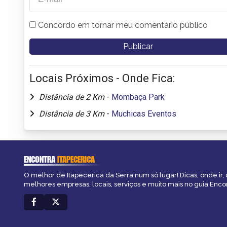
Concordo em tornar meu comentário público
Locais Próximos - Onde Fica:
Distância de 2 Km
-
Mombaça Park
Distância de 3 Km
-
Muchicas Eventos
ENCONTRA
ITAPECERICA
O melhor de Itapecerica da Serra num só lugar! Dicas, onde ir, 
melhores empresas, locais, serviços e muito mais no guia Encon