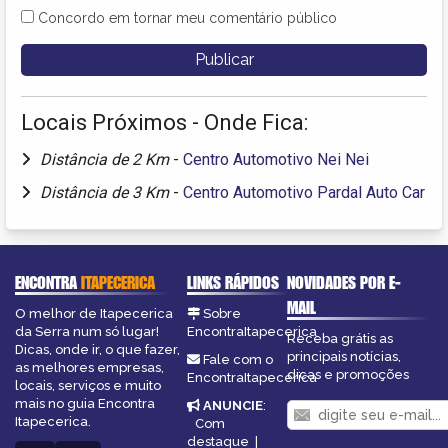
Concordo em tornar meu comentário público
Locais Próximos - Onde Fica:
Distância de 2 Km
-
Centro Automotivo Nei Nei
Distância de 3 Km
-
Centro Automotivo Pardal Auto Car
ENCONTRA
ITAPECERICA
LINKS RÁPIDOS
NOVIDADES POR E-
MAIL
O melhor de Itapecerica
Sobre
da Serra num só lugar!
EncontraItapecerica
Receba grátis as
Dicas, onde ir, o que fazer,
principais notícias,
Fale com o
as melhores empresas,
dicas e promoções
EncontraItapecerica
locais, serviços e muito
mais no guia Encontra
ANUNCIE
:
Itapecerica.
Com
destaque
|