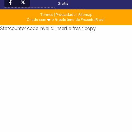
Grátis
Termos
|
Privacidade
|
Sitemap
Criado com ❤️ e ☕ pelo time do EncontraBrasil
Statcounter code invalid. Insert a fresh copy.