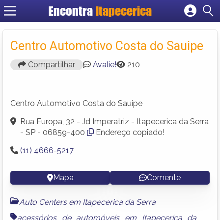
Encontra
Itapecerica
Cadastrar empresa
Fazer login
Centro Automotivo Costa do Sauipe
Criar conta
Compartilhar
Avalie!
210
Centro Automotivo Costa do Sauipe
Rua Europa, 32 - Jd Imperatriz - Itapecerica da Serra
- SP - 06859-400
Endereço copiado!
(11) 4666-5217
Mapa
Comente
Auto Centers em Itapecerica da Serra
acessórios de automóveis em Itapecerica da