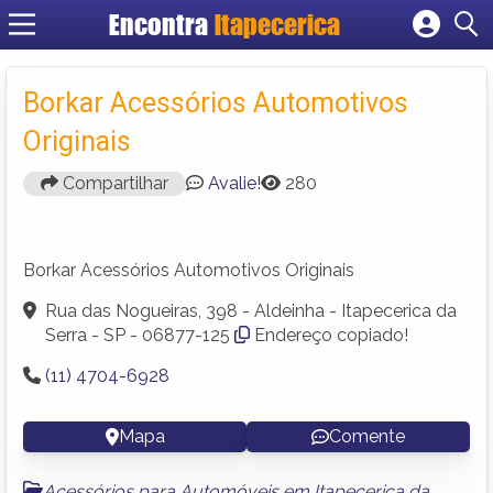
Encontra
Itapecerica
Cadastrar empresa
Fazer login
Borkar Acessórios Automotivos
Criar conta
Originais
Compartilhar
Avalie!
280
Borkar Acessórios Automotivos Originais
Rua das Nogueiras, 398 - Aldeinha - Itapecerica da
Serra - SP - 06877-125
Endereço copiado!
(11) 4704-6928
Mapa
Comente
Acessórios para Automóveis em Itapecerica da