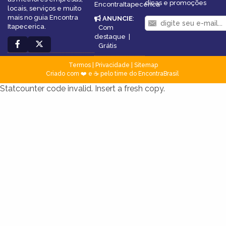
dicas e promoções
EncontraItapecerica
locais, serviços e muito
mais no guia Encontra
ANUNCIE
:
Itapecerica.
Com
destaque
|
Grátis
Termos
|
Privacidade
|
Sitemap
Criado com ❤️ e ☕ pelo time do EncontraBrasil
Statcounter code invalid. Insert a fresh copy.