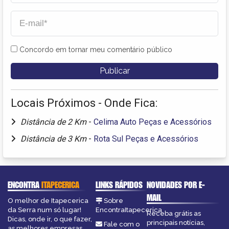
Concordo em tornar meu comentário público
Locais Próximos - Onde Fica:
Distância de 2 Km
-
Celima Auto Peças e Acessórios
Distância de 3 Km
-
Rota Sul Peças e Acessórios
ENCONTRA
ITAPECERICA
LINKS RÁPIDOS
NOVIDADES POR E-
MAIL
O melhor de Itapecerica
Sobre
da Serra num só lugar!
EncontraItapecerica
Receba grátis as
Dicas, onde ir, o que fazer,
principais notícias,
Fale com o
as melhores empresas,