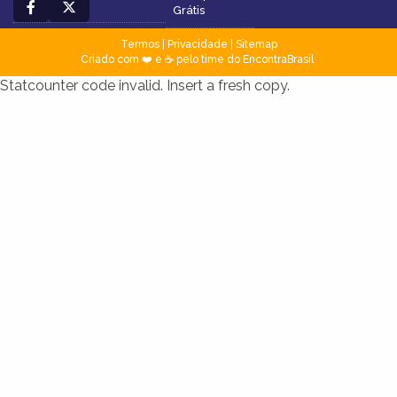
Grátis
Termos
|
Privacidade
|
Sitemap
Criado com ❤️ e ☕ pelo time do EncontraBrasil
Statcounter code invalid. Insert a fresh copy.