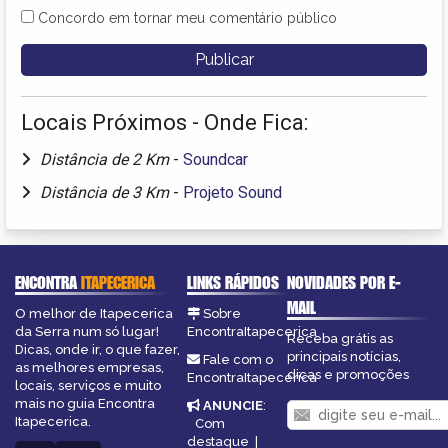
Concordo em tornar meu comentário público
Locais Próximos - Onde Fica:
Distância de 2 Km
-
Soundcar
Distância de 3 Km
-
Projeto Sound
ENCONTRA
ITAPECERICA
LINKS RÁPIDOS
NOVIDADES POR E-
MAIL
O melhor de Itapecerica
Sobre
da Serra num só lugar!
EncontraItapecerica
Receba grátis as
Dicas, onde ir, o que fazer,
principais notícias,
Fale com o
as melhores empresas,
dicas e promoções
EncontraItapecerica
locais, serviços e muito
mais no guia Encontra
ANUNCIE
:
Itapecerica.
Com
destaque
|