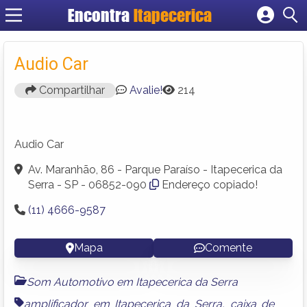
Encontra
Itapecerica
Cadastrar empresa
Fazer login
Audio Car
Criar conta
Compartilhar
Avalie!
214
Audio Car
Av. Maranhão, 86 - Parque Paraíso - Itapecerica da
Serra - SP - 06852-090
Endereço copiado!
(11) 4666-9587
Mapa
Comente
Som Automotivo em Itapecerica da Serra
amplificador em Itapecerica da Serra
,
caixa de