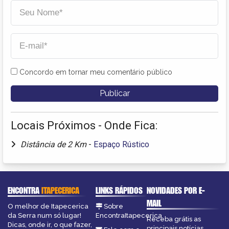
Concordo em tornar meu comentário público
Locais Próximos - Onde Fica:
Distância de 2 Km
-
Espaço Rústico
ENCONTRA
ITAPECERICA
LINKS RÁPIDOS
NOVIDADES POR E-
MAIL
O melhor de Itapecerica
Sobre
da Serra num só lugar!
EncontraItapecerica
Receba grátis as
Dicas, onde ir, o que fazer,
principais notícias,