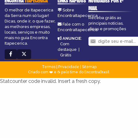
ENCONTRA
ITAPECERICA
LINKS RÁPIDOS
NOVIDADES POR E-
MAIL
O melhor de Itapecerica
Sobre
da Serra num só lugar!
EncontraItapecerica
Receba grátis as
Dicas, onde ir, o que fazer,
principais notícias,
Fale com o
as melhores empresas,
dicas e promoções
EncontraItapecerica
locais, serviços e muito
mais no guia Encontra
ANUNCIE
:
Itapecerica.
Com
destaque
|
Grátis
Termos
|
Privacidade
|
Sitemap
Criado com ❤️ e ☕ pelo time do EncontraBrasil
Statcounter code invalid. Insert a fresh copy.