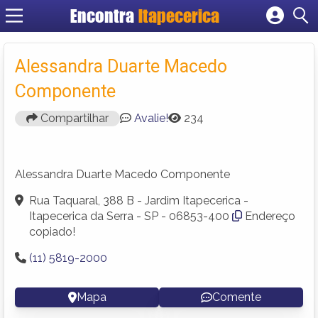
Encontra
Itapecerica
Cadastrar empresa
Fazer login
Alessandra Duarte Macedo
Criar conta
Componente
Compartilhar
Avalie!
234
Alessandra Duarte Macedo Componente
Rua Taquaral, 388 B - Jardim Itapecerica -
Itapecerica da Serra - SP - 06853-400
Endereço
copiado!
(11) 5819-2000
Mapa
Comente