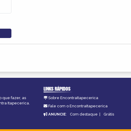
LINKS RÁPIDOS
o que fazer, as
Sobre EncontraItapecerica
tra Itapecerica.
Fale com o EncontraItapecerica
ANUNCIE
:
Com destaque
|
Grátis