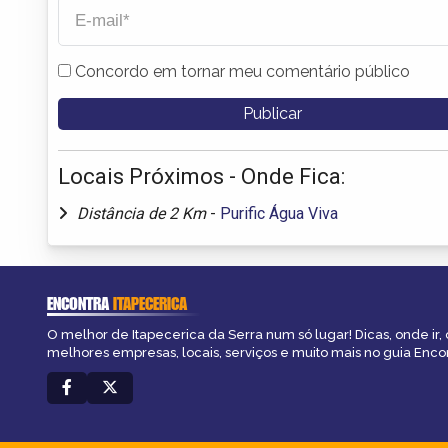
Concordo em tornar meu comentário público
Locais Próximos - Onde Fica:
Distância de 2 Km
-
Purific Água Viva
ENCONTRA
ITAPECERICA
O melhor de Itapecerica da Serra num só lugar! Dicas, onde ir, 
melhores empresas, locais, serviços e muito mais no guia Encon