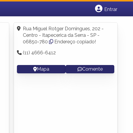
Entrar
Cadastrar empresa
Fazer login
Rua Miguel Rotger Domingues, 202 -
Criar conta
Centro - Itapecerica da Serra - SP -
06850-780
Endereço copiado!
(11) 4666-6412
Mapa
Comente