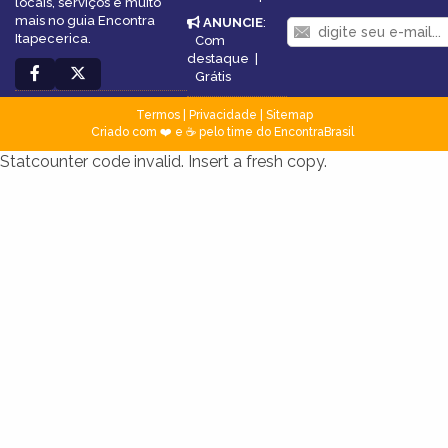
locais, serviços e muito
mais no guia Encontra
ANUNCIE
:
Itapecerica.
Com
destaque
|
Grátis
Termos
|
Privacidade
|
Sitemap
Criado com ❤️ e ☕ pelo time do EncontraBrasil
Statcounter code invalid. Insert a fresh copy.