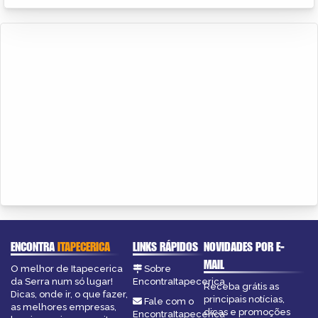
ENCONTRA
ITAPECERICA
LINKS RÁPIDOS
NOVIDADES POR E-
MAIL
O melhor de Itapecerica
Sobre
da Serra num só lugar!
EncontraItapecerica
Receba grátis as
Dicas, onde ir, o que fazer,
principais notícias,
Fale com o
as melhores empresas,
dicas e promoções
EncontraItapecerica