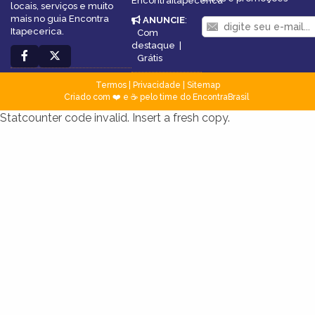
EncontraItapecerica
locais, serviços e muito
mais no guia Encontra
ANUNCIE
:
Itapecerica.
Com
destaque
|
Grátis
Termos
|
Privacidade
|
Sitemap
Criado com ❤️ e ☕ pelo time do EncontraBrasil
Statcounter code invalid. Insert a fresh copy.