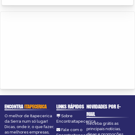
ENCONTRA
ITAPECERICA
LINKS RÁPIDOS
NOVIDADES POR E-
MAIL
O melhor de Itapecerica
Sobre
da Serra num só lugar!
EncontraItapecerica
Receba grátis as
Dicas, onde ir, o que fazer,
principais notícias,
Fale com o
as melhores empresas,
dicas e promoções