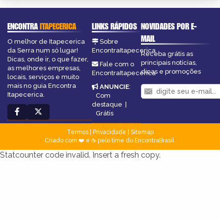
ENCONTRA
ITAPECERICA
LINKS RÁPIDOS
NOVIDADES POR E-
MAIL
O melhor de Itapecerica
Sobre
da Serra num só lugar!
EncontraItapecerica
Receba grátis as
Dicas, onde ir, o que fazer,
principais notícias,
Fale com o
as melhores empresas,
dicas e promoções
EncontraItapecerica
locais, serviços e muito
mais no guia Encontra
ANUNCIE
:
Itapecerica.
Com
destaque
|
Grátis
Termos
|
Privacidade
|
Sitemap
Criado com ❤️ e ☕ pelo time do EncontraBrasil
Statcounter code invalid. Insert a fresh copy.