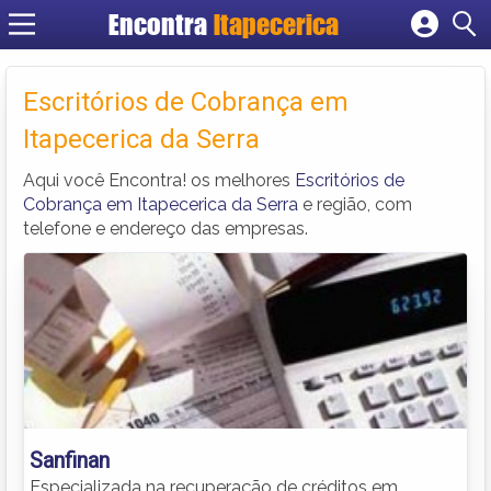
Encontra
Itapecerica
Cadastrar empresa
Fazer login
Escritórios de Cobrança em
Criar conta
Itapecerica da Serra
Aqui você Encontra! os melhores
Escritórios de
Cobrança em Itapecerica da Serra
e região, com
telefone e endereço das empresas.
Sanfinan
Especializada na recuperação de créditos em