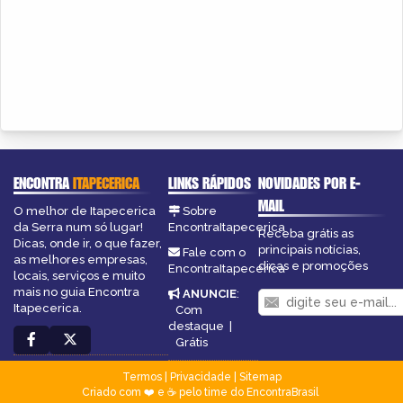
ENCONTRA
ITAPECERICA
LINKS RÁPIDOS
NOVIDADES POR E-
MAIL
O melhor de Itapecerica
Sobre
da Serra num só lugar!
EncontraItapecerica
Receba grátis as
Dicas, onde ir, o que fazer,
principais notícias,
Fale com o
as melhores empresas,
dicas e promoções
EncontraItapecerica
locais, serviços e muito
mais no guia Encontra
ANUNCIE
:
Itapecerica.
Com
destaque
|
Grátis
Termos
|
Privacidade
|
Sitemap
Criado com ❤️ e ☕ pelo time do EncontraBrasil