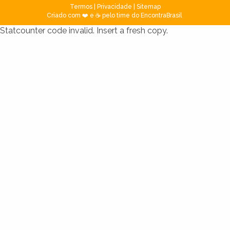
Termos
|
Privacidade
|
Sitemap
Criado com ❤️ e ☕ pelo time do EncontraBrasil
Statcounter code invalid. Insert a fresh copy.