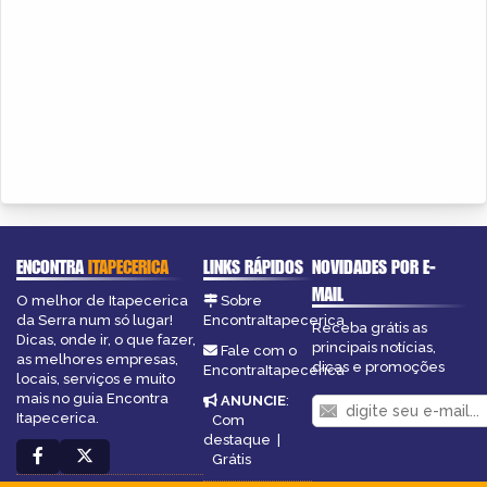
ENCONTRA
ITAPECERICA
LINKS RÁPIDOS
NOVIDADES POR E-
MAIL
O melhor de Itapecerica
Sobre
da Serra num só lugar!
EncontraItapecerica
Receba grátis as
Dicas, onde ir, o que fazer,
principais notícias,
Fale com o
as melhores empresas,
dicas e promoções
EncontraItapecerica
locais, serviços e muito
mais no guia Encontra
ANUNCIE
:
Itapecerica.
Com
destaque
|
Grátis