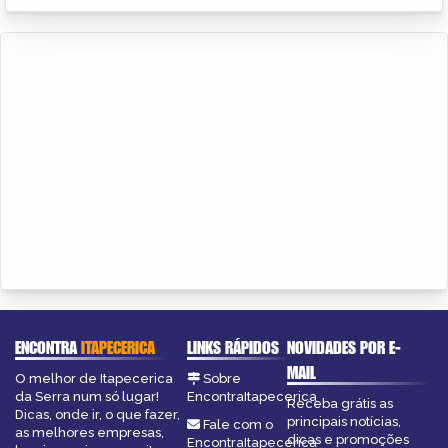
ENCONTRA
ITAPECERICA
LINKS RÁPIDOS
NOVIDADES POR E-
MAIL
O melhor de Itapecerica
Sobre
da Serra num só lugar!
EncontraItapecerica
Receba grátis as
Dicas, onde ir, o que fazer,
principais notícias,
Fale com o
as melhores empresas,
dicas e promoções
EncontraItapecerica