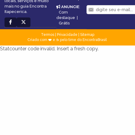
locais, serviços e muito
mais no guia Encontra
ANUNCIE
:
Itapecerica.
Com
destaque
|
Grátis
Termos
|
Privacidade
|
Sitemap
Criado com ❤️ e ☕ pelo time do EncontraBrasil
Statcounter code invalid. Insert a fresh copy.