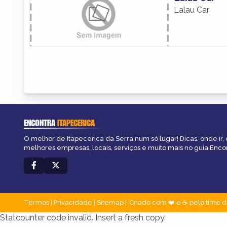
Lalau Car
ENCONTRA
ITAPECERICA
O melhor de Itapecerica da Serra num só lugar! Dicas, onde ir, 
melhores empresas, locais, serviços e muito mais no guia Encon
Termos
|
Privacidade
|
Sitemap
Criado com ❤️ e ☕ pelo time d
Statcounter code invalid. Insert a fresh copy.