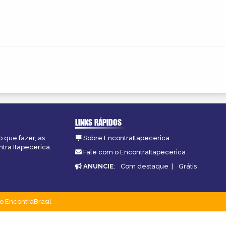
LINKS RÁPIDOS
o que fazer, as
Sobre EncontraItapecerica
tra Itapecerica.
Fale com o EncontraItapecerica
ANUNCIE
:
Com destaque
|
Grátis
o EncontraBrasil