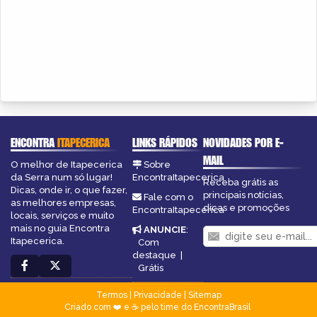
ENCONTRA
ITAPECERICA
LINKS RÁPIDOS
NOVIDADES POR E-
MAIL
O melhor de Itapecerica
Sobre
da Serra num só lugar!
EncontraItapecerica
Receba grátis as
Dicas, onde ir, o que fazer,
principais notícias,
Fale com o
as melhores empresas,
dicas e promoções
EncontraItapecerica
locais, serviços e muito
mais no guia Encontra
ANUNCIE
:
Itapecerica.
Com
destaque
|
Grátis
Termos
|
Privacidade
|
Sitemap
Criado com ❤️ e ☕ pelo time do EncontraBrasil