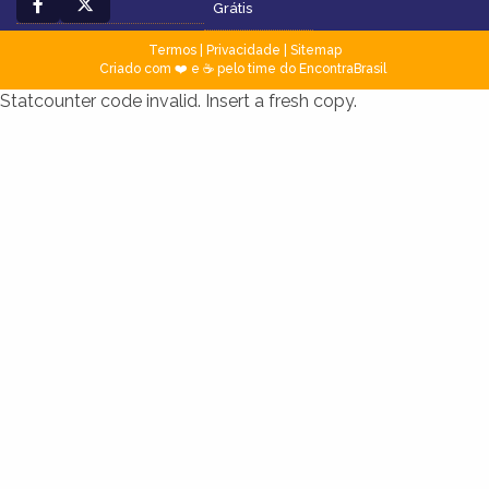
Grátis
Termos
|
Privacidade
|
Sitemap
Criado com ❤️ e ☕ pelo time do EncontraBrasil
Statcounter code invalid. Insert a fresh copy.