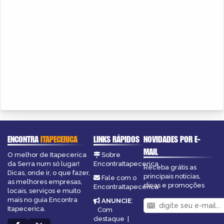
ENCONTRA
ITAPECERICA
LINKS RÁPIDOS
NOVIDADES POR E-
MAIL
O melhor de Itapecerica
Sobre
da Serra num só lugar!
EncontraItapecerica
Receba grátis as
Dicas, onde ir, o que fazer,
principais notícias,
Fale com o
as melhores empresas,
dicas e promoções
EncontraItapecerica
locais, serviços e muito
mais no guia Encontra
ANUNCIE
:
Itapecerica.
Com
destaque
|