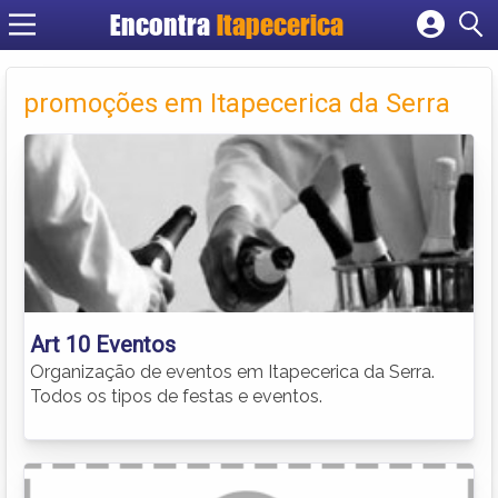
Encontra
Itapecerica
Cadastrar empresa
Fazer login
promoções em Itapecerica da Serra
Criar conta
Art 10 Eventos
Organização de eventos em Itapecerica da Serra.
Todos os tipos de festas e eventos.