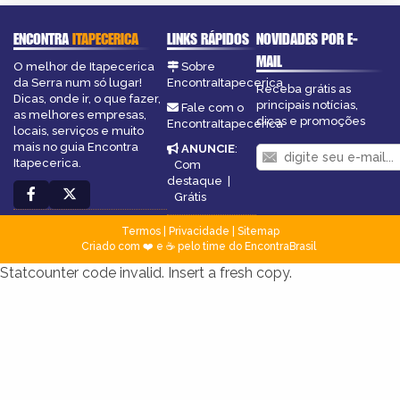
ENCONTRA
ITAPECERICA
LINKS RÁPIDOS
NOVIDADES POR E-
MAIL
O melhor de Itapecerica
Sobre
da Serra num só lugar!
EncontraItapecerica
Receba grátis as
Dicas, onde ir, o que fazer,
principais notícias,
Fale com o
as melhores empresas,
dicas e promoções
EncontraItapecerica
locais, serviços e muito
mais no guia Encontra
ANUNCIE
:
Itapecerica.
Com
destaque
|
Grátis
Termos
|
Privacidade
|
Sitemap
Criado com ❤️ e ☕ pelo time do EncontraBrasil
Statcounter code invalid. Insert a fresh copy.