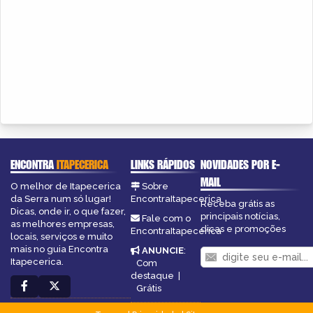
ENCONTRA
ITAPECERICA
LINKS RÁPIDOS
NOVIDADES POR E-
MAIL
O melhor de Itapecerica
Sobre
da Serra num só lugar!
EncontraItapecerica
Receba grátis as
Dicas, onde ir, o que fazer,
principais notícias,
Fale com o
as melhores empresas,
dicas e promoções
EncontraItapecerica
locais, serviços e muito
mais no guia Encontra
ANUNCIE
:
Itapecerica.
Com
destaque
|
Grátis