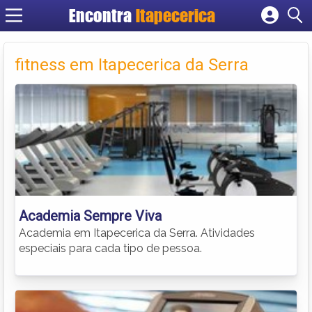
Encontra
Itapecerica
Cadastrar empresa
Fazer login
fitness em Itapecerica da Serra
Criar conta
Academia Sempre Viva
Academia em Itapecerica da Serra. Atividades
especiais para cada tipo de pessoa.