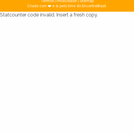
Termos
|
Privacidade
|
Sitemap
Criado com ❤️ e ☕ pelo time do EncontraBrasil
Statcounter code invalid. Insert a fresh copy.