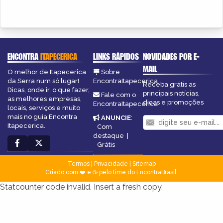
ENCONTRA
ITAPECERICA
LINKS RÁPIDOS
NOVIDADES POR E-
MAIL
O melhor de Itapecerica
Sobre
da Serra num só lugar!
EncontraItapecerica
Receba grátis as
Dicas, onde ir, o que fazer,
principais notícias,
Fale com o
as melhores empresas,
dicas e promoções
EncontraItapecerica
locais, serviços e muito
mais no guia Encontra
ANUNCIE
:
Itapecerica.
Com
destaque
|
Grátis
Termos
|
Privacidade
|
Sitemap
Criado com ❤️ e ☕ pelo time do EncontraBrasil
Statcounter code invalid. Insert a fresh copy.