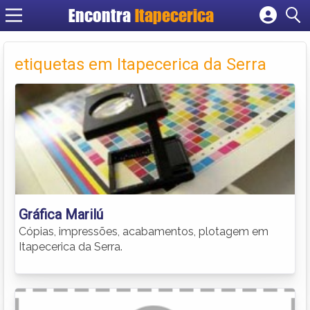
Encontra
Itapecerica
Cadastrar empresa
Fazer login
etiquetas em Itapecerica da Serra
Criar conta
Gráfica Marilú
Cópias, impressões, acabamentos, plotagem em
Itapecerica da Serra.